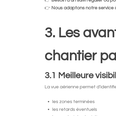
👉
Besoin d’un suivi régulier ou p
👉
Nous adaptons notre service à
3. Les avan
chantier p
3.1 Meilleure visib
La vue aérienne permet d’identifi
les zones terminées
les retards éventuels