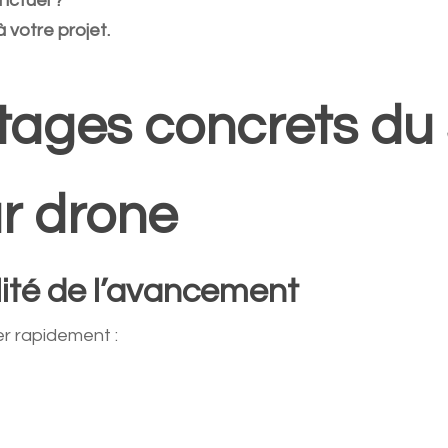
onctuel ?
 votre projet.
tages concrets du 
ar drone
ilité de l’avancement
er rapidement :