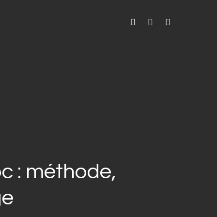
facebook
linkedin
instagram
oc : méthode,
ge