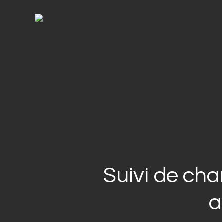
Skip
to
main
content
Suivi de cha
a